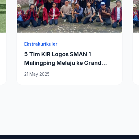
Ekstrakurikuler
5 Tim KIR Logos SMAN 1
Malingping Melaju ke Grand
Final TIA IPB 2025
21 May 2025