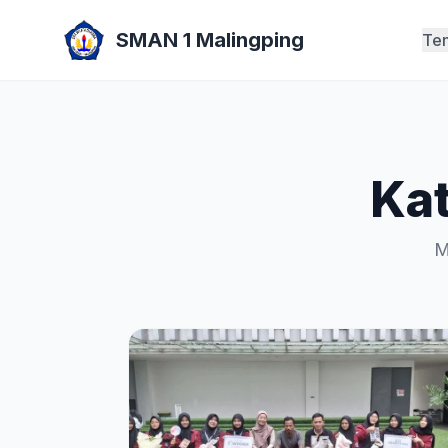
SMAN 1 Malingping
Te
Kat
M