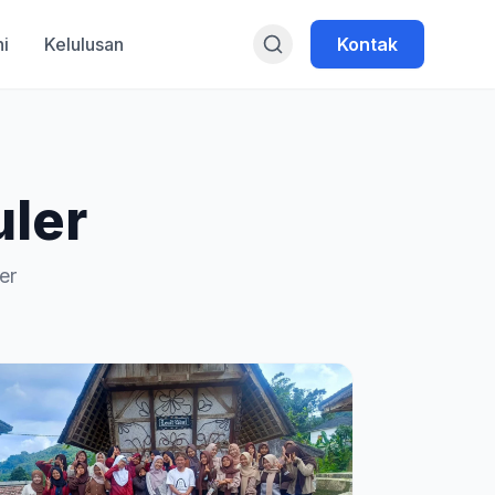
i
Kelulusan
Kontak
uler
er