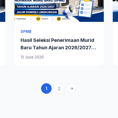
SPMB
Hasil Seleksi Penerimaan Murid
Baru Tahun Ajaran 2026/2027
Jalur Domisili Lingkungan
13 June 2026
1
2